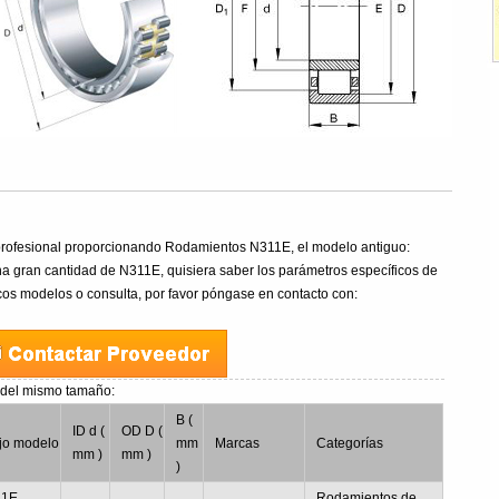
rofesional proporcionando Rodamientos N311E, el modelo antiguo:
 gran cantidad de N311E, quisiera saber los parámetros específicos de
cos modelos o consulta, por favor póngase en contacto con:
G
del mismo tamaño:
B (
ID d (
OD D (
jo modelo
mm
Marcas
Categorías
mm )
mm )
)
11E
Rodamientos de