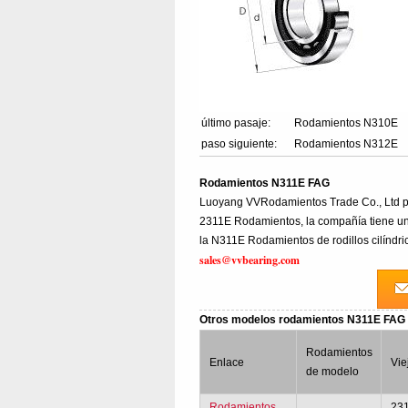
último pasaje:
Rodamientos N310E
paso siguiente:
Rodamientos N312E
Rodamientos N311E FAG
Luoyang VVRodamientos Trade Co., Ltd p
2311E Rodamientos, la compañía tiene una
la N311E Rodamientos de rodillos cilíndri
sales@vvbearing.com
Otros modelos rodamientos N311E FA
Rodamientos
Enlace
Vie
de modelo
Rodamientos
23