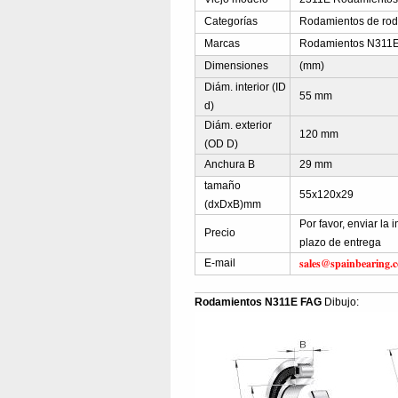
Categorías
Rodamientos de rodil
Marcas
Rodamientos N311E
Dimensiones
(mm)
Diám. interior (ID
55 mm
d)
Diám. exterior
120 mm
(OD D)
Anchura B
29 mm
tamaño
55x120x29
(dxDxB)mm
Por favor, enviar la
Precio
plazo de entrega
sales@spainbearing.
E-mail
Rodamientos N311E FAG
Dibujo: