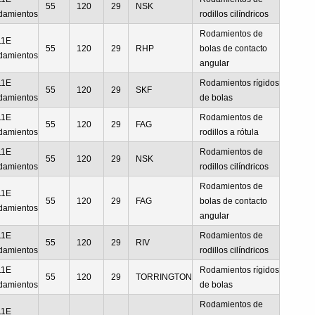
55
120
29
NSK
damientos
rodillos cilíndricos
Rodamientos de
11E
55
120
29
RHP
bolas de contacto
damientos
angular
11E
Rodamientos rígidos
55
120
29
SKF
damientos
de bolas
11E
Rodamientos de
55
120
29
FAG
damientos
rodillos a rótula
11E
Rodamientos de
55
120
29
NSK
damientos
rodillos cilíndricos
Rodamientos de
11E
55
120
29
FAG
bolas de contacto
damientos
angular
11E
Rodamientos de
55
120
29
RIV
damientos
rodillos cilíndricos
11E
Rodamientos rígidos
55
120
29
TORRINGTON
damientos
de bolas
Rodamientos de
11E