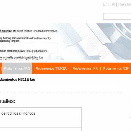
English
|
Françai
|
|
|
|
Rodamientos FAG
Rodamientos TIMKEN
Rodamientos INA
Rodamientos NSK
damientos N311E fag
alles:
e rodillos cilíndricos
s