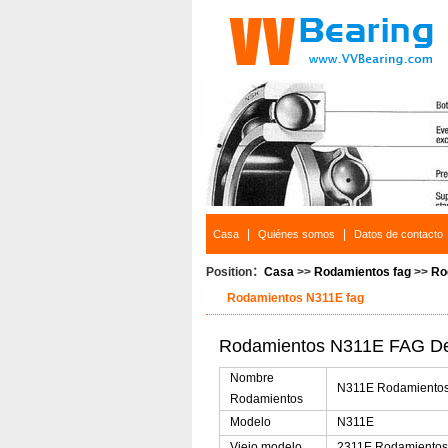
|
|
Casa
Quiénes somos
Datos de contacto
Position：
Casa
>>
Rodamientos fag
>>
Ro
Rodamientos N311E fag
Rodamientos N311E FAG Det
Nombre
N311E Rodamientos d
Rodamientos
Modelo
N311E
Viejo modelo
2311E Rodamiento