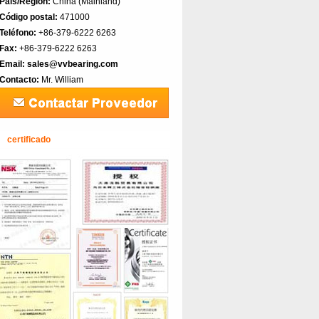
País/Región:
China (Mainland)‎
Código postal:
471000
Teléfono:
+86-379-6222 6263
Fax:
+86-379-6222 6263
Email:
sales@vvbearing.com
Contacto:
Mr. William
certificado