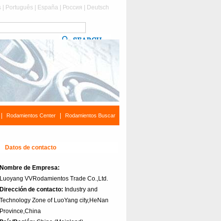
s
|
Português
|
España
|
Россия
|
Deutsch
|
|
Rodamientos Center
Rodamientos Buscar
Datos de contacto
Nombre de Empresa:
Luoyang VVRodamientos Trade Co.,Ltd.
Dirección de contacto:
Industry and
Technology Zone of LuoYang city,HeNan
Province,China