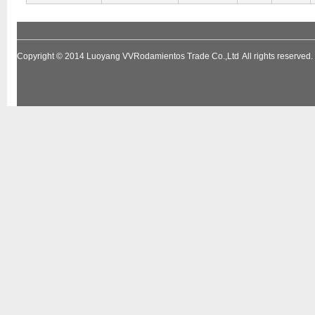
Copyright © 2014
Luoyang VVRodamientos Trade Co.,Ltd
All rights reserv