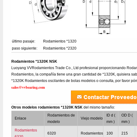
último pasaje:
Rodamientos *1320
paso siguiente:
Rodamientos *2320
Rodamientos *1320K NSK
Luoyang VVRodamientos Trade Co., Ltd profesional proporcionando Rodam
Rodamientos, la compañía tiene una gran cantidad de *1320K, quisiera sabe
*1320K Rodamientos oscilantes de bolas modelos o consulta, por favor pó
sales@vvbearing.com
Otros modelos rodamientos *1320K NSK
del mismo tamaño:
Rodamientos de
ID d (
OD D (
Enlace
Viejo modelo
modelo
mm )
mm )
Rodamientos
6320
Rodamientos
100
215
6320