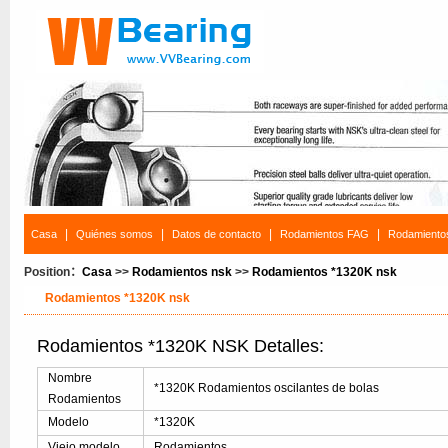
|
|
|
|
Casa
Quiénes somos
Datos de contacto
Rodamientos FAG
Rodamiento
Position：
Casa
>>
Rodamientos nsk
>>
Rodamientos *1320K nsk
Rodamientos *1320K nsk
Rodamientos *1320K NSK Detalles:
Nombre
*1320K Rodamientos oscilantes de bolas
Rodamientos
Modelo
*1320K
Viejo modelo
Rodamientos