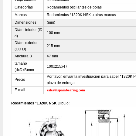
Categorías
Rodamientos oscilantes de bolas
Marcas
Rodamientos *1320K NSK u otras marcas
Dimensiones
(mm)
Diám. interior (ID
100 mm
d)
Diám. exterior
215 mm
(OD D)
Anchura B
47 mm
tamaño
100x215x47
(dxDxB)mm
Por favor, enviar la investigación para saber *1320K Pr
Precio
plazo de entrega
sales@spainbearing.com
E-mail
Rodamientos *1320K NSK
Dibujo: