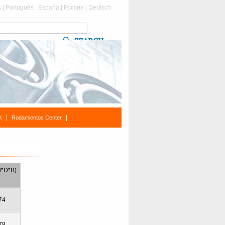
s
|
Português
|
España
|
Россия
|
Deutsch
|
|
K
Rodamientos Center
d*D*B)
74
78