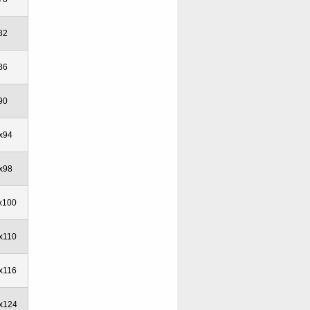
82
86
90
x94
x98
x100
x110
x116
x124