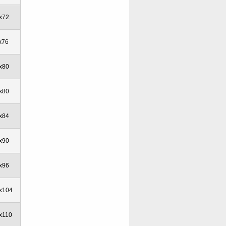
x72
x76
x80
x80
x84
x90
x96
x104
x110