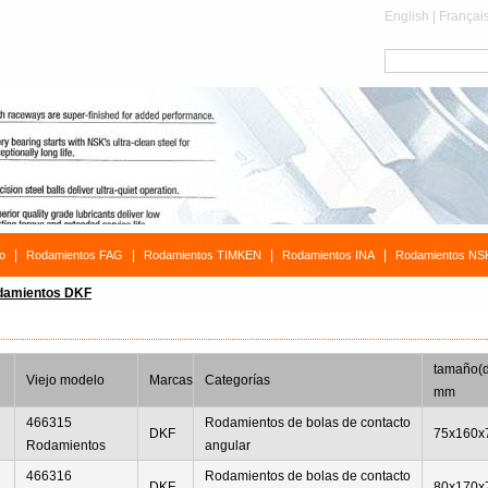
English
|
Françai
|
|
|
|
o
Rodamientos FAG
Rodamientos TIMKEN
Rodamientos INA
Rodamientos NS
damientos DKF
tamaño(
Viejo modelo
Marcas
Categorías
mm
466315
Rodamientos de bolas de contacto
DKF
75x160x
Rodamientos
angular
466316
Rodamientos de bolas de contacto
DKF
80x170x