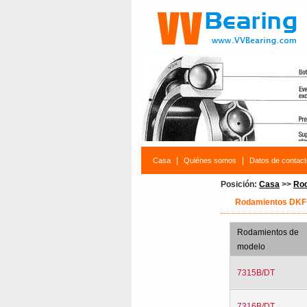
|
|
Casa
Quiénes somos
Datos de contact
Posición:
Casa
>>
Ro
Rodamientos Buscar
Rodamientos DKF
Rodamientos de
modelo
7315B/DT
7316B/DT