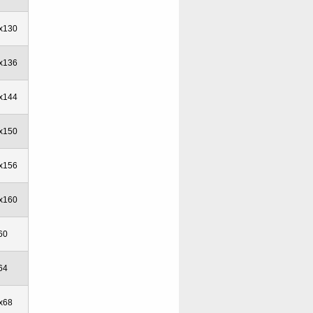
x130
x136
x144
x150
x156
x160
60
64
x68