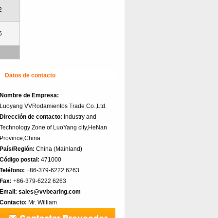
2
6
Datos de contacto
Nombre de Empresa:
Luoyang VVRodamientos Trade Co.,Ltd.
Dirección de contacto:
Industry and
Technology Zone of LuoYang city,HeNan
Province,China
País/Región:
China (Mainland)‎
Código postal:
471000
Teléfono:
+86-379-6222 6263
Fax:
+86-379-6222 6263
Email:
sales@vvbearing.com
Contacto:
Mr. William