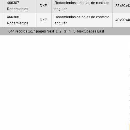
466307
Rodamientos de bolas de contacto
DKF
35x80x4
Rodamientos
angular
466308
Rodamientos de bolas de contacto
DKF
40x90x4
Rodamientos
angular
644 records 1/17 pages
Next
1
2
3
4
5
Next5pages
Last