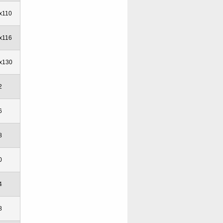
x110
x116
x130
2
6
8
0
4
8