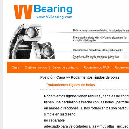
|
|
|
|
Casa
Quiénes somos
Datos de contacto
Rodamientos FAG
Rodamien
Posición:
Casa
>>
Rodamientos rígidos de bolas
Rodamientos Buscar
Rodamientos rígidos de bolas
Rodamientos rígidos tienen ranuras , canales de cond
tienen una osculation estrecha con las bolas , permiti
en ambas direcciones . Estos rodamientos son particul
simple en su diseño
no separable
adecuado para velocidades altas y muy altas , incluso