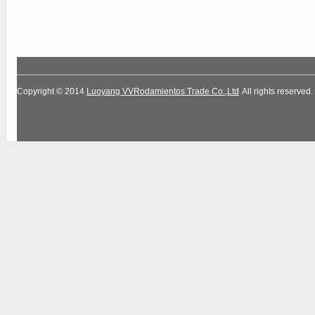
Copyright © 2014
Luoyang VVRodamientos Trade Co.,Ltd
All rights reserv