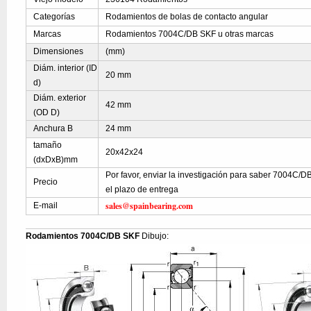
Categorías
Rodamientos de bolas de contacto angular
Marcas
Rodamientos 7004C/DB SKF u otras marcas
Dimensiones
(mm)
Diám. interior (ID
20 mm
d)
Diám. exterior
42 mm
(OD D)
Anchura B
24 mm
tamaño
20x42x24
(dxDxB)mm
Por favor, enviar la investigación para saber 7004C/DB
Precio
el plazo de entrega
sales@spainbearing.com
E-mail
Rodamientos 7004C/DB SKF
Dibujo: