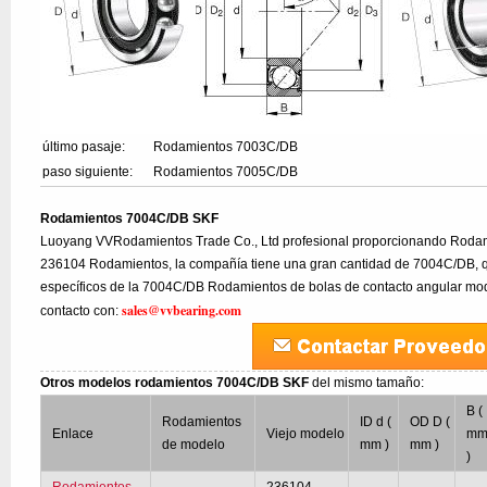
último pasaje:
Rodamientos 7003C/DB
paso siguiente:
Rodamientos 7005C/DB
Rodamientos 7004C/DB SKF
Luoyang VVRodamientos Trade Co., Ltd profesional proporcionando Rodam
236104 Rodamientos, la compañía tiene una gran cantidad de 7004C/DB, q
específicos de la 7004C/DB Rodamientos de bolas de contacto angular mod
sales@vvbearing.com
contacto con:
Otros modelos rodamientos 7004C/DB SKF
del mismo tamaño:
B (
Rodamientos
ID d (
OD D (
Enlace
Viejo modelo
m
de modelo
mm )
mm )
)