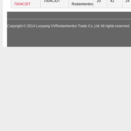
7004C/DT
20
42
24
7004C/DT
Rodamientos
Copyright © 2014
Luoyang VVRodamientos Trade Co.,Ltd
All rights reserv