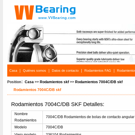
|
|
|
|
Casa
Quiénes somos
Datos de contacto
Rodamientos FAG
Rodamiento
Position：
Casa
>>
Rodamientos skf
>>
Rodamientos 7004C/DB skf
Rodamientos 7004C/DB skf
Rodamientos 7004C/DB SKF Detalles:
Nombre
7004C/DB Rodamientos de bolas de contacto angular
Rodamientos
Modelo
7004C/DB
Viejo modelo
236104 Rodamientos