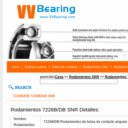
|
|
|
|
Casa
Quiénes somos
Datos de contacto
Rodamientos FAG
Rodamien
posición:
Casa
>>
Rodamientos SNR
>>
Rodamientos
Rodamientos Buscar
7226B/DB 7226B/DB SNR
Rodamientos 7226B/DB SNR Detalles:
Nombre
7226B/DB Rodamientos de bolas de contacto angular
Rodamientos