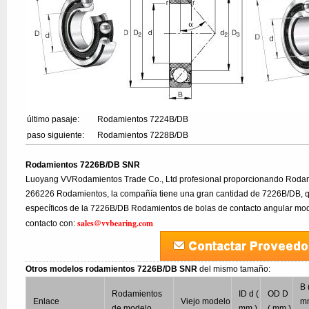
último pasaje:
Rodamientos 7224B/DB
paso siguiente:
Rodamientos 7228B/DB
Rodamientos 7226B/DB SNR
Luoyang VVRodamientos Trade Co., Ltd profesional proporcionando Rodam
266226 Rodamientos, la compañía tiene una gran cantidad de 7226B/DB, qu
específicos de la 7226B/DB Rodamientos de bolas de contacto angular mod
sales@vvbearing.com
contacto con:
Otros modelos rodamientos 7226B/DB SNR
del mismo tamaño:
B 
Rodamientos
ID d (
OD D
Enlace
Viejo modelo
m
de modelo
mm )
( mm )