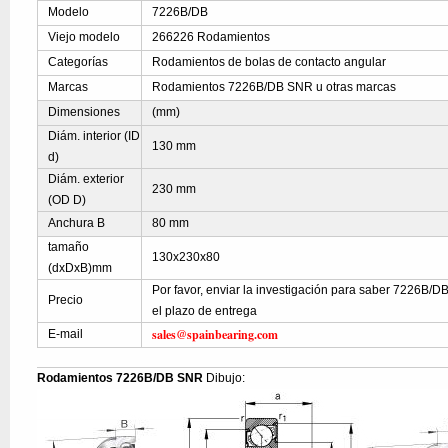
Modelo
7226B/DB
Viejo modelo
266226 Rodamientos
Categorías
Rodamientos de bolas de contacto angular
Marcas
Rodamientos 7226B/DB SNR u otras marcas
Dimensiones
(mm)
Diám. interior (ID
130 mm
d)
Diám. exterior
230 mm
(OD D)
Anchura B
80 mm
tamaño
130x230x80
(dxDxB)mm
Por favor, enviar la investigación para saber 7226B/DB
Precio
el plazo de entrega
sales@spainbearing.com
E-mail
Rodamientos 7226B/DB SNR
Dibujo: