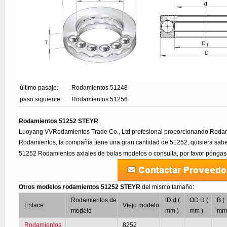
último pasaje:
Rodamientos 51248
paso siguiente:
Rodamientos 51256
Rodamientos 51252 STEYR
Luoyang VVRodamientos Trade Co., Ltd profesional proporcionando Rodam
Rodamientos, la compañía tiene una gran cantidad de 51252, quisiera saber
51252 Rodamientos axiales de bolas modelos o consulta, por favor póngas
Otros modelos rodamientos 51252 STEYR
del mismo tamaño:
Rodamientos de
ID d (
OD D (
B (
Enlace
Viejo modelo
modelo
mm )
mm )
mm
Rodamientos
8252