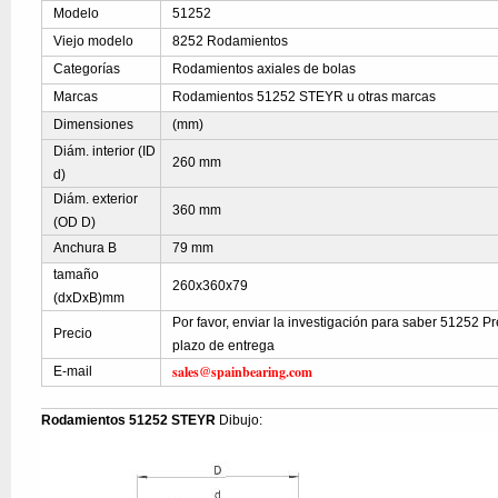
Modelo
51252
Viejo modelo
8252 Rodamientos
Categorías
Rodamientos axiales de bolas
Marcas
Rodamientos 51252 STEYR u otras marcas
Dimensiones
(mm)
Diám. interior (ID
260 mm
d)
Diám. exterior
360 mm
(OD D)
Anchura B
79 mm
tamaño
260x360x79
(dxDxB)mm
Por favor, enviar la investigación para saber 51252 Pre
Precio
plazo de entrega
sales@spainbearing.com
E-mail
Rodamientos 51252 STEYR
Dibujo: