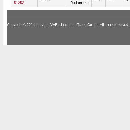
51252
Rodamientos
Copyright © 2014
Luoyang VVRodamientos Trade Co.,Ltd
All rights reserv