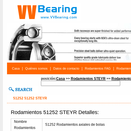
|
|
|
|
Casa
Quiénes somos
Datos de contacto
Rodamientos FAG
Rodamien
posición:
Casa
>>
Rodamientos STEYR
>>
Rodamient
Rodamientos Buscar
51252 51252 STEYR
Rodamientos 51252 STEYR Detalles:
Nombre
51252 Rodamientos axiales de bolas
Rodamientos