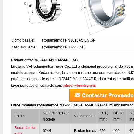
último pasaje:
Rodamientos NN3013ASK.M.SP
paso siguiente:
Rodamientos NU244E.M1
Rodamientos NJ244E.M1+HJ244E FAG
Luoyang VVRodamientos Trade Co., Ltd profesional proporcionando Rod
modelo antiguo: Rodamientos, la compañía tiene una gran cantidad de NJ
parámetros específicos de la NJ244E.M1+HJ244E Rodamientos de rodillos c
sales@vvbearing.com
favor póngase en contacto con:
Otros modelos rodamientos NJ244E.M1+HJ244E FAG
del mismo tamaño
Rodamientos de
ID d (
OD D (
B (
Enlace
Viejo modelo
modelo
mm )
mm )
mm
Rodamientos
6244
Rodamientos
220
400
65