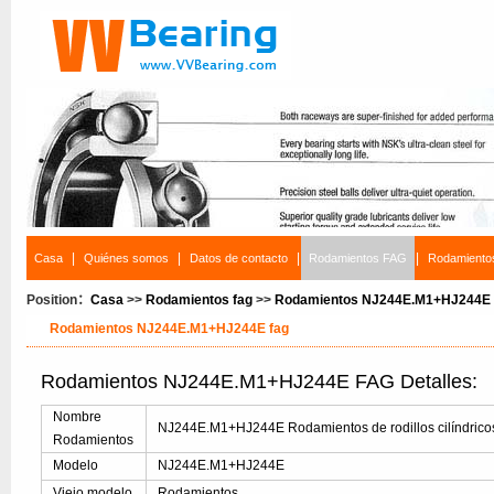
|
|
|
|
Casa
Quiénes somos
Datos de contacto
Rodamientos FAG
Rodamiento
Position：
Casa
>>
Rodamientos fag
>>
Rodamientos NJ244E.M1+HJ244E 
Rodamientos NJ244E.M1+HJ244E fag
Rodamientos NJ244E.M1+HJ244E FAG Detalles:
Nombre
NJ244E.M1+HJ244E Rodamientos de rodillos cilíndrico
Rodamientos
Modelo
NJ244E.M1+HJ244E
Viejo modelo
Rodamientos