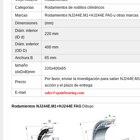
Categorías
Rodamientos de rodillos cilíndricos
Marcas
Rodamientos NJ244E.M1+HJ244E FAG u otras marcas
Dimensiones
(mm)
Diám. interior
220 mm
(ID d)
Diám. exterior
400 mm
(OD D)
Anchura B
65 mm
tamaño
220x400x65
(dxDxB)mm
Por favor, enviar la investigación para saber NJ244E.
Precio
acción y el plazo de entrega
sales@spainbearing.com
E-mail
Rodamientos NJ244E.M1+HJ244E FAG
Dibujo: