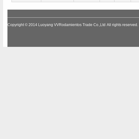
Copyright © 2014
Luoyang VVRodamientos Trade Co.,Ltd
All rights reserv