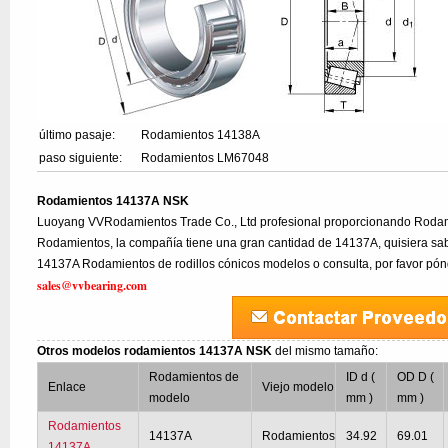
último pasaje:
Rodamientos 14138A
paso siguiente:
Rodamientos LM67048
Rodamientos 14137A NSK
Luoyang VVRodamientos Trade Co., Ltd profesional proporcionando Rodam
Rodamientos, la compañía tiene una gran cantidad de 14137A, quisiera sab
14137A Rodamientos de rodillos cónicos modelos o consulta, por favor pón
sales@vvbearing.com
Otros modelos rodamientos 14137A NSK
del mismo tamaño:
Rodamientos de
ID d (
OD D (
Enlace
Viejo modelo
modelo
mm )
mm )
Rodamientos
14137A
Rodamientos
34.92
69.01
14137A