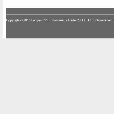
Copyright © 2014
Luoyang VVRodamientos Trade Co.,Ltd
All rights reserv