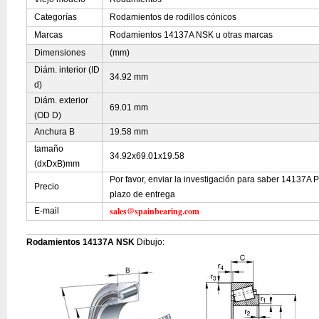
Categorías
Rodamientos de rodillos cónicos
Marcas
Rodamientos 14137A NSK u otras marcas
Dimensiones
(mm)
Diám. interior (ID
34.92 mm
d)
Diám. exterior
69.01 mm
(OD D)
Anchura B
19.58 mm
tamaño
34.92x69.01x19.58
(dxDxB)mm
Por favor, enviar la investigación para saber 14137A P
Precio
plazo de entrega
sales@spainbearing.com
E-mail
Rodamientos 14137A NSK
Dibujo: