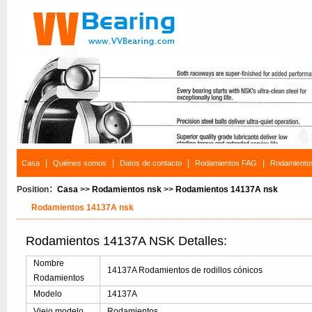
|
|
|
|
Casa
Quiénes somos
Datos de contacto
Rodamientos FAG
Rodamiento
Position：
Casa
>>
Rodamientos nsk
>>
Rodamientos 14137A nsk
Rodamientos 14137A nsk
Rodamientos 14137A NSK Detalles:
Nombre
14137A Rodamientos de rodillos cónicos
Rodamientos
Modelo
14137A
Viejo modelo
Rodamientos