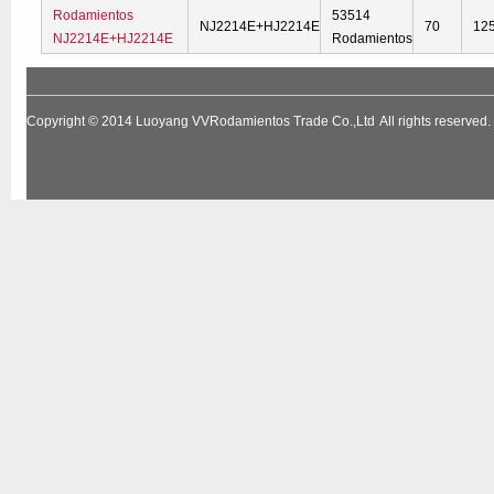
Rodamientos
53514
NJ2214E+HJ2214E
70
12
NJ2214E+HJ2214E
Rodamientos
Copyright © 2014
Luoyang VVRodamientos Trade Co.,Ltd
All rights reserv