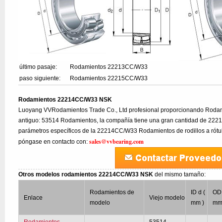
último pasaje:
Rodamientos 22213CC/W33
paso siguiente:
Rodamientos 22215CC/W33
Rodamientos 22214CC/W33 NSK
Luoyang VVRodamientos Trade Co., Ltd profesional proporcionando Rod
antiguo: 53514 Rodamientos, la compañía tiene una gran cantidad de 2221
parámetros específicos de la 22214CC/W33 Rodamientos de rodillos a rótul
sales@vvbearing.com
póngase en contacto con:
Otros modelos rodamientos 22214CC/W33 NSK
del mismo tamaño:
Rodamientos de
ID d (
OD 
Enlace
Viejo modelo
modelo
mm )
mm