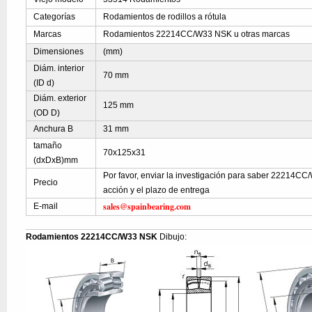
Categorías
Rodamientos de rodillos a rótula
Marcas
Rodamientos 22214CC/W33 NSK u otras marcas
Dimensiones
(mm)
Diám. interior
70 mm
(ID d)
Diám. exterior
125 mm
(OD D)
Anchura B
31 mm
tamaño
70x125x31
(dxDxB)mm
Por favor, enviar la investigación para saber 22214CC
Precio
acción y el plazo de entrega
sales@spainbearing.com
E-mail
Rodamientos 22214CC/W33 NSK
Dibujo: