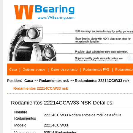
|
|
|
|
Casa
Quiénes somos
Datos de contacto
Rodamientos FAG
Rodamiento
Position：
Casa
>>
Rodamientos nsk
>>
Rodamientos 22214CC/W33 nsk
Rodamientos 22214CC/W33 nsk
Rodamientos 22214CC/W33 NSK Detalles:
Nombre
22214CC/W33 Rodamientos de rodillos a rótula
Rodamientos
Modelo
22214CC/W33
Viejo modelo
53514 Rodamientos