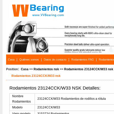
|
|
|
|
Casa
Quiénes somos
Datos de contacto
Rodamientos FAG
Rodamiento
Position：
Casa
>>
Rodamientos nsk
>>
Rodamientos 23124CCK/W33 nsk
Rodamientos 23124CCK/W33 nsk
Rodamientos 23124CCK/W33 NSK Detalles:
Nombre
23124CCK/W33 Rodamientos de rodillos a rótula
Rodamientos
Modelo
23124CCK/W33
Viejo modelo
3153724 Rodamientos