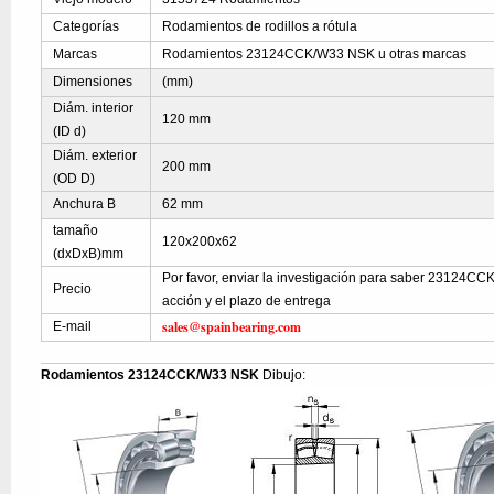
Categorías
Rodamientos de rodillos a rótula
Marcas
Rodamientos 23124CCK/W33 NSK u otras marcas
Dimensiones
(mm)
Diám. interior
120 mm
(ID d)
Diám. exterior
200 mm
(OD D)
Anchura B
62 mm
tamaño
120x200x62
(dxDxB)mm
Por favor, enviar la investigación para saber 23124CC
Precio
acción y el plazo de entrega
sales@spainbearing.com
E-mail
Rodamientos 23124CCK/W33 NSK
Dibujo: