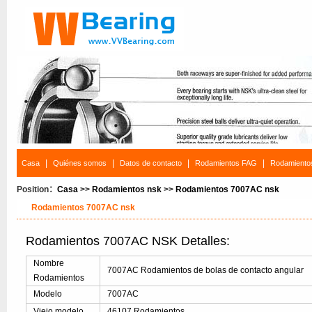
|
|
|
|
Casa
Quiénes somos
Datos de contacto
Rodamientos FAG
Rodamiento
Position：
Casa
>>
Rodamientos nsk
>>
Rodamientos 7007AC nsk
Rodamientos 7007AC nsk
Rodamientos 7007AC NSK Detalles:
Nombre
7007AC Rodamientos de bolas de contacto angular
Rodamientos
Modelo
7007AC
Viejo modelo
46107 Rodamientos