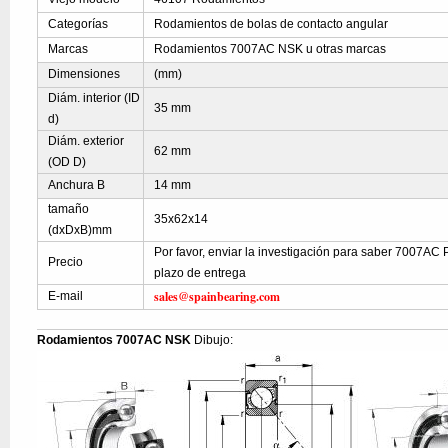
Categorías
Rodamientos de bolas de contacto angular
Marcas
Rodamientos 7007AC NSK u otras marcas
Dimensiones
(mm)
Diám. interior (ID
35 mm
d)
Diám. exterior
62 mm
(OD D)
Anchura B
14 mm
tamaño
35x62x14
(dxDxB)mm
Por favor, enviar la investigación para saber 7007AC P
Precio
plazo de entrega
sales@spainbearing.com
E-mail
Rodamientos 7007AC NSK
Dibujo: