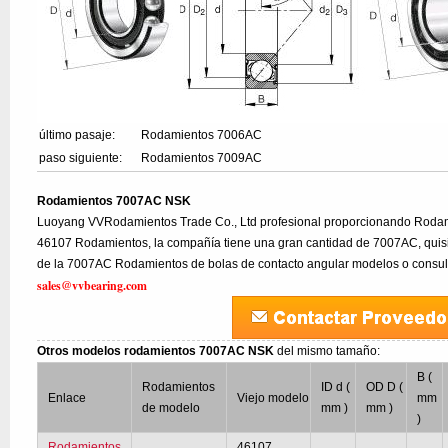
último pasaje:
Rodamientos 7006AC
paso siguiente:
Rodamientos 7009AC
Rodamientos 7007AC NSK
Luoyang VVRodamientos Trade Co., Ltd profesional proporcionando Rodam
46107 Rodamientos, la compañía tiene una gran cantidad de 7007AC, quisi
de la 7007AC Rodamientos de bolas de contacto angular modelos o consult
sales@vvbearing.com
Otros modelos rodamientos 7007AC NSK
del mismo tamaño:
B (
Rodamientos
ID d (
OD D (
Enlace
Viejo modelo
mm
de modelo
mm )
mm )
)
Rodamientos
46107