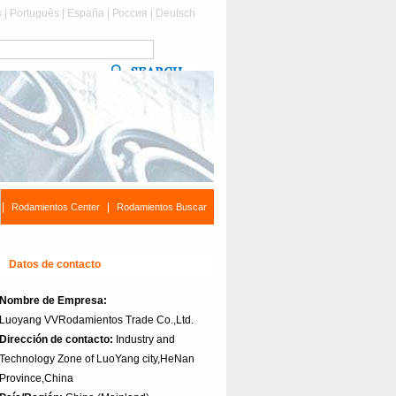
s
|
Português
|
España
|
Россия
|
Deutsch
|
|
Rodamientos Center
Rodamientos Buscar
Datos de contacto
Nombre de Empresa:
Luoyang VVRodamientos Trade Co.,Ltd.
Dirección de contacto:
Industry and
Technology Zone of LuoYang city,HeNan
Province,China