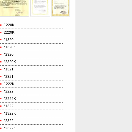
1220K
2220K
*1320
*1320K
*2320
*2320K
*1321
*2321
1222K
*2222
*2222K
*1322
*1322K
*2322
*2322K