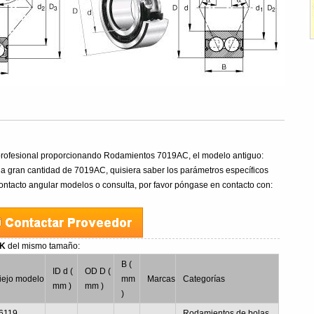
rofesional proporcionando Rodamientos 7019AC, el modelo antiguo:
 gran cantidad de 7019AC, quisiera saber los parámetros específicos
tacto angular modelos o consulta, por favor póngase en contacto con:
SK
del mismo tamaño:
B (
ID d (
OD D (
iejo modelo
mm
Marcas
Categorías
mm )
mm )
)
6119
Rodamientos de bolas