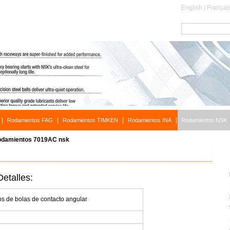
English
|
Françai
|
|
|
|
Rodamientos FAG
Rodamientos TIMKEN
Rodamientos INA
Rodamientos NSK
damientos 7019AC nsk
talles:
 de bolas de contacto angular