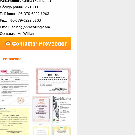
País/Región:
China (Mainland)‎
Código postal:
471000
Teléfono:
+86-379-6222 6263
Fax:
+86-379-6222 6263
Email:
sales@vvbearing.com
Contacto:
Mr. William
certificado