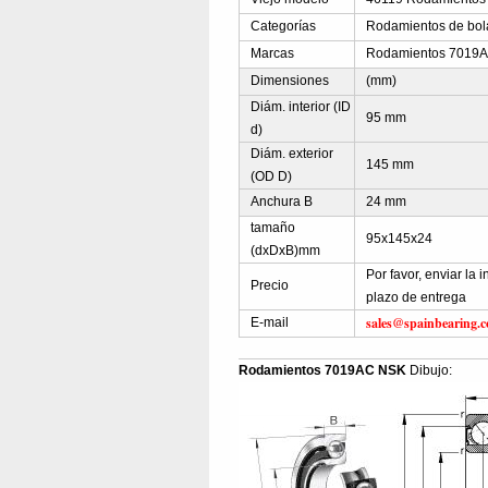
Categorías
Rodamientos de bola
Marcas
Rodamientos 7019A
Dimensiones
(mm)
Diám. interior (ID
95 mm
d)
Diám. exterior
145 mm
(OD D)
Anchura B
24 mm
tamaño
95x145x24
(dxDxB)mm
Por favor, enviar la
Precio
plazo de entrega
sales@spainbearing.
E-mail
Rodamientos 7019AC NSK
Dibujo: