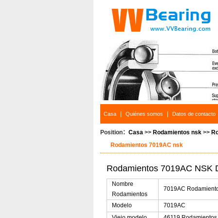
|
|
Casa
Quiénes somos
Datos de contacto
Position：
Casa
>>
Rodamientos nsk
>>
Ro
Rodamientos 7019AC nsk
Rodamientos 7019AC NSK De
Nombre
7019AC Rodamientos
Rodamientos
Modelo
7019AC
Viejo modelo
46119 Rodamientos