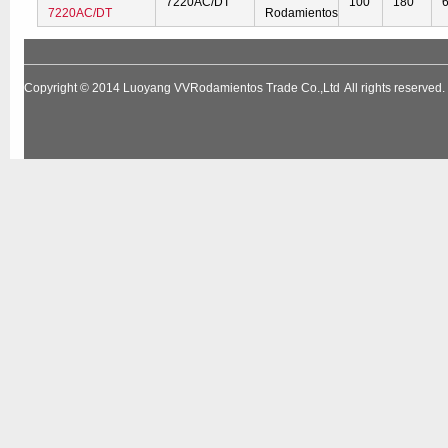
7220AC/DT
100
180
7220AC/DT
Rodamientos
Copyright © 2014
Luoyang VVRodamientos Trade Co.,Ltd
All rights reserv