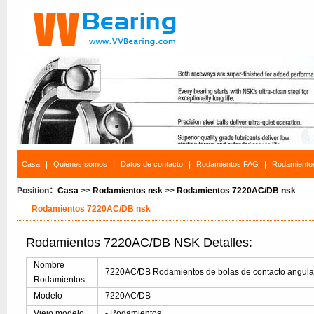
|
|
|
|
Casa
Quiénes somos
Datos de contacto
Rodamientos FAG
Rodamiento
Position：
Casa
>>
Rodamientos nsk
>>
Rodamientos 7220AC/DB nsk
Rodamientos 7220AC/DB nsk
Rodamientos 7220AC/DB NSK Detalles:
Nombre
7220AC/DB Rodamientos de bolas de contacto angula
Rodamientos
Modelo
7220AC/DB
Viejo modelo
- Rodamientos