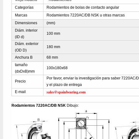
Categorías
Rodamientos de bolas de contacto angular
Marcas
Rodamientos 7220AC/DB NSK u otras marcas
Dimensiones
(mm)
Diám. interior
100 mm
(ID d)
Diám. exterior
180 mm
(OD D)
Anchura B
68 mm
tamaño
100x180x68
(dxDxB)mm
Por favor, enviar la investigación para saber 7220AC/D
Precio
y el plazo de entrega
sales@spainbearing.com
E-mail
Rodamientos 7220AC/DB NSK
Dibujo: