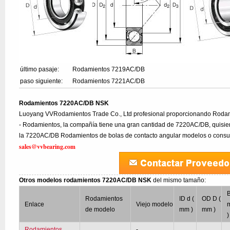
último pasaje:
Rodamientos 7219AC/DB
paso siguiente:
Rodamientos 7221AC/DB
Rodamientos 7220AC/DB NSK
Luoyang VVRodamientos Trade Co., Ltd profesional proporcionando Rodam
- Rodamientos, la compañía tiene una gran cantidad de 7220AC/DB, quisier
la 7220AC/DB Rodamientos de bolas de contacto angular modelos o consult
sales@vvbearing.com
Otros modelos rodamientos 7220AC/DB NSK
del mismo tamaño:
B
Rodamientos
ID d (
OD D (
Enlace
Viejo modelo
de modelo
mm )
mm )
)
Rodamientos
-