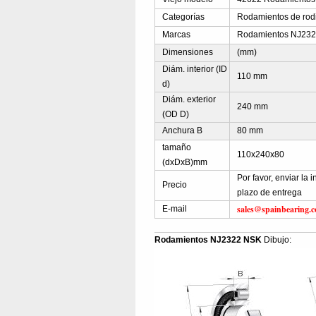
Categorías
Rodamientos de rodil
Marcas
Rodamientos NJ2322
Dimensiones
(mm)
Diám. interior (ID
110 mm
d)
Diám. exterior
240 mm
(OD D)
Anchura B
80 mm
tamaño
110x240x80
(dxDxB)mm
Por favor, enviar la
Precio
plazo de entrega
sales@spainbearing.
E-mail
Rodamientos NJ2322 NSK
Dibujo: