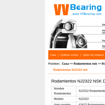
|
|
Casa
Quiénes somos
Datos de contacto
Position：
Casa
>>
Rodamientos nsk
>>
Ro
Rodamientos NJ2322 nsk
Rodamientos NJ2322 NSK De
Nombre
NJ2322 Rodamientos 
Rodamientos
Modelo
NJ2322
Viejo modelo
42622 Rodamientos