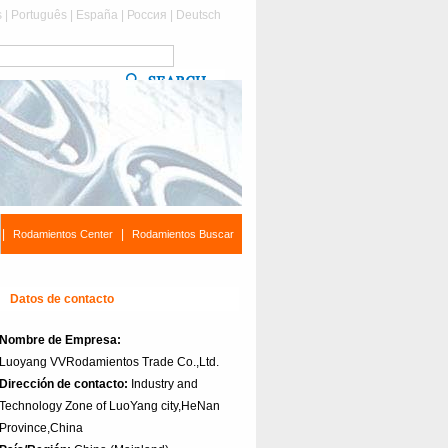
s
|
Português
|
España
|
Россия
|
Deutsch
|
|
Rodamientos Center
Rodamientos Buscar
Datos de contacto
Nombre de Empresa:
Luoyang VVRodamientos Trade Co.,Ltd.
Dirección de contacto:
Industry and
Technology Zone of LuoYang city,HeNan
Province,China