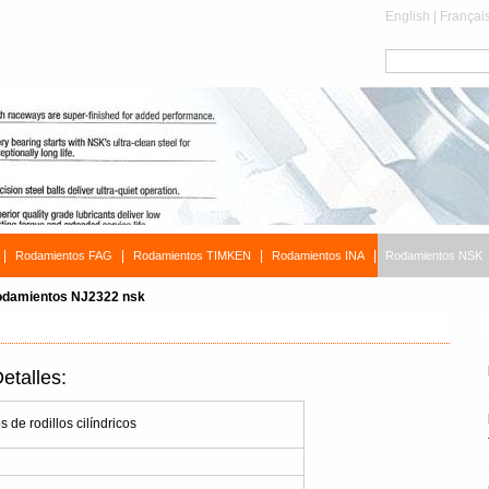
English
|
Françai
|
|
|
|
Rodamientos FAG
Rodamientos TIMKEN
Rodamientos INA
Rodamientos NSK
damientos NJ2322 nsk
talles:
de rodillos cilíndricos