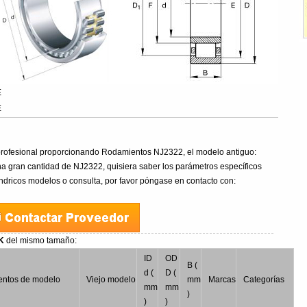
E
E
rofesional proporcionando Rodamientos NJ2322, el modelo antiguo:
 gran cantidad de NJ2322, quisiera saber los parámetros específicos
ndricos modelos o consulta, por favor póngase en contacto con:
SK
del mismo tamaño:
ID
OD
B (
d (
D (
ntos de modelo
Viejo modelo
mm
Marcas
Categorías
mm
mm
)
)
)