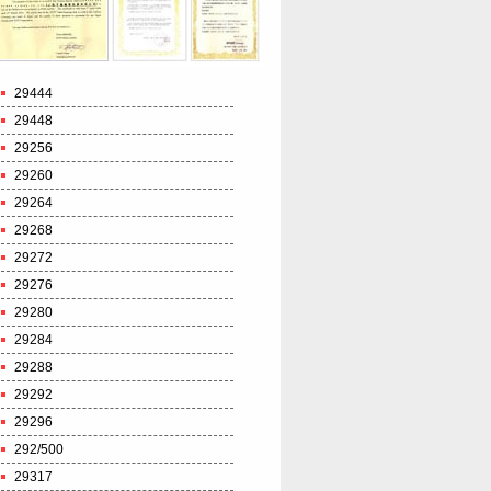
29444
29448
29256
29260
29264
29268
29272
29276
29280
29284
29288
29292
29296
292/500
29317