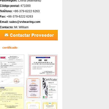
País/Región:
China (Mainland)‎
Código postal:
471000
Teléfono:
+86-379-6222 6263
Fax:
+86-379-6222 6263
Email:
sales@vvbearing.com
Contacto:
Mr. William
certificado