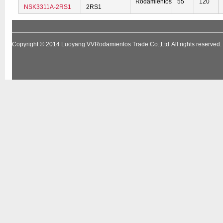
Rodamientos
55
120
NSK3311A-2RS1
2RS1
Copyright © 2014
Luoyang VVRodamientos Trade Co.,Ltd
All rights reserv