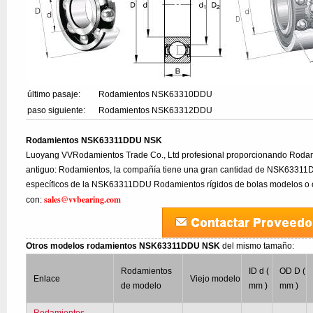
último pasaje:
Rodamientos NSK63310DDU
paso siguiente:
Rodamientos NSK63312DDU
Rodamientos NSK63311DDU NSK
Luoyang VVRodamientos Trade Co., Ltd profesional proporcionando Rod
antiguo: Rodamientos, la compañía tiene una gran cantidad de NSK63311D
específicos de la NSK63311DDU Rodamientos rígidos de bolas modelos o c
sales@vvbearing.com
con:
Otros modelos rodamientos NSK63311DDU NSK
del mismo tamaño:
Rodamientos
ID d (
OD D (
Enlace
Viejo modelo
de modelo
mm )
mm )