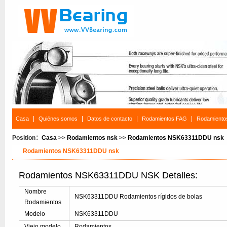
|
|
|
|
Casa
Quiénes somos
Datos de contacto
Rodamientos FAG
Rodamiento
Position：
Casa
>>
Rodamientos nsk
>>
Rodamientos NSK63311DDU nsk
Rodamientos NSK63311DDU nsk
Rodamientos NSK63311DDU NSK Detalles:
Nombre
NSK63311DDU Rodamientos rígidos de bolas
Rodamientos
Modelo
NSK63311DDU
Viejo modelo
Rodamientos