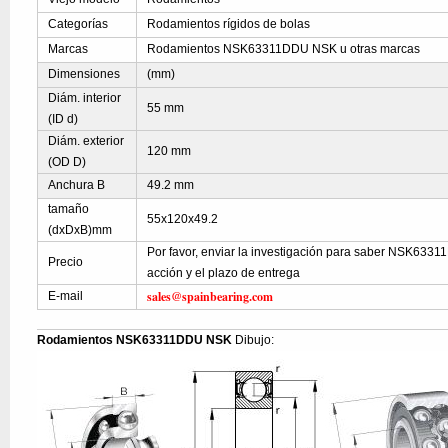
Categorías
Rodamientos rígidos de bolas
Marcas
Rodamientos NSK63311DDU NSK u otras marcas
Dimensiones
(mm)
Diám. interior
55 mm
(ID d)
Diám. exterior
120 mm
(OD D)
Anchura B
49.2 mm
tamaño
55x120x49.2
(dxDxB)mm
Por favor, enviar la investigación para saber NSK6331
Precio
acción y el plazo de entrega
sales@spainbearing.com
E-mail
Rodamientos NSK63311DDU NSK
Dibujo: