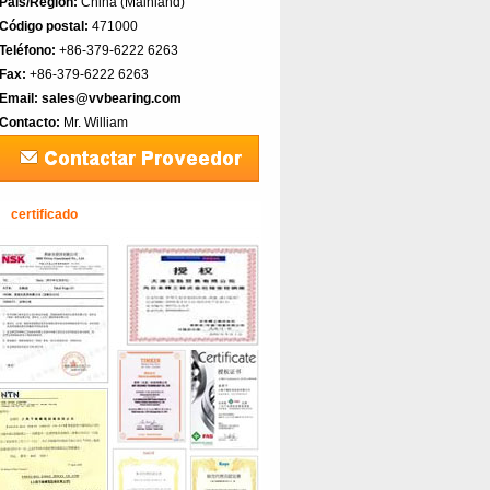
País/Región:
China (Mainland)‎
Código postal:
471000
Teléfono:
+86-379-6222 6263
Fax:
+86-379-6222 6263
Email:
sales@vvbearing.com
Contacto:
Mr. William
certificado