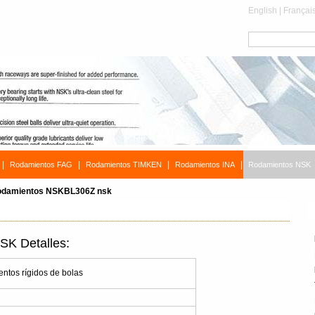
English
|
Françai
|
|
|
|
Rodamientos FAG
Rodamientos TIMKEN
Rodamientos INA
Rodamientos NSK
damientos NSKBL306Z nsk
K Detalles:
tos rígidos de bolas