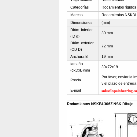
Categorías
Rodamientos rígidos
Marcas
Rodamientos NSKBL3
Dimensiones
(mm)
Diám. interior
30 mm
(ID d)
Diám. exterior
72 mm
(OD D)
Anchura B
19 mm
tamaño
30x72x19
(dxDxB)mm
Por favor, enviar la
Precio
y el plazo de entrega
sales@spainbearing.c
E-mail
Rodamientos NSKBL306Z NSK
Dibujo: