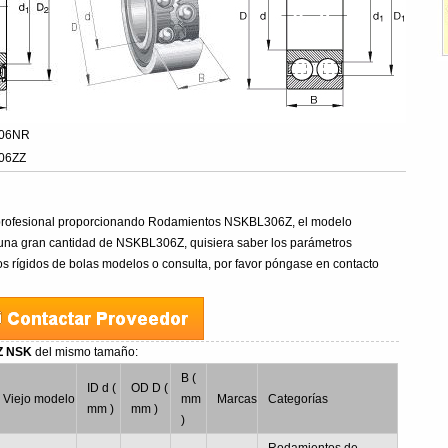
306NR
06ZZ
profesional proporcionando Rodamientos NSKBL306Z, el modelo
 una gran cantidad de NSKBL306Z, quisiera saber los parámetros
 rígidos de bolas modelos o consulta, por favor póngase en contacto
6Z NSK
del mismo tamaño:
B (
ID d (
OD D (
Viejo modelo
mm
Marcas
Categorías
mm )
mm )
)