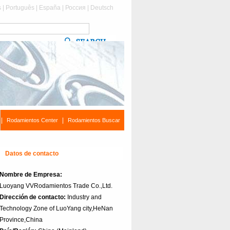
s
|
Português
|
España
|
Россия
|
Deutsch
|
|
Rodamientos Center
Rodamientos Buscar
Datos de contacto
Nombre de Empresa:
Luoyang VVRodamientos Trade Co.,Ltd.
Dirección de contacto:
Industry and
Technology Zone of LuoYang city,HeNan
Province,China