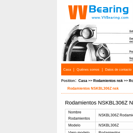
|
|
Casa
Quiénes somos
Datos de contacto
Position：
Casa
>>
Rodamientos nsk
>>
Ro
Rodamientos NSKBL306Z nsk
Rodamientos NSKBL306Z NS
Nombre
NSKBL306Z Rodamien
Rodamientos
Modelo
NSKBL306Z
Viejo modelo
Rodamientos