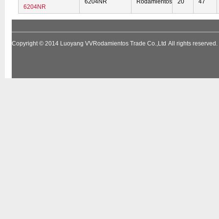
6204NR
Rodamientos
20
47
6204NR
Copyright © 2014
Luoyang VVRodamientos Trade Co.,Ltd
All rights reserv