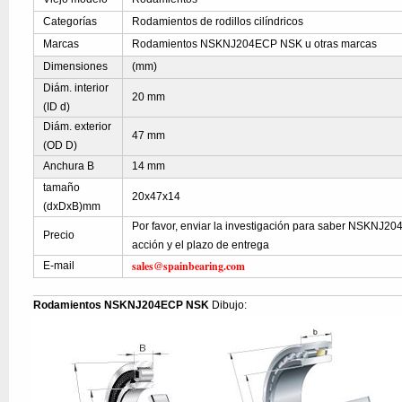
Categorías
Rodamientos de rodillos cilíndricos
Marcas
Rodamientos NSKNJ204ECP NSK u otras marcas
Dimensiones
(mm)
Diám. interior
20 mm
(ID d)
Diám. exterior
47 mm
(OD D)
Anchura B
14 mm
tamaño
20x47x14
(dxDxB)mm
Por favor, enviar la investigación para saber NSKNJ20
Precio
acción y el plazo de entrega
sales@spainbearing.com
E-mail
Rodamientos NSKNJ204ECP NSK
Dibujo: