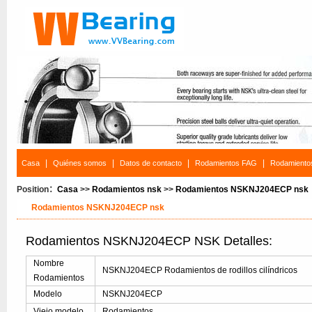
|
|
|
|
Casa
Quiénes somos
Datos de contacto
Rodamientos FAG
Rodamiento
Position：
Casa
>>
Rodamientos nsk
>>
Rodamientos NSKNJ204ECP nsk
Rodamientos NSKNJ204ECP nsk
Rodamientos NSKNJ204ECP NSK Detalles:
Nombre
NSKNJ204ECP Rodamientos de rodillos cilíndricos
Rodamientos
Modelo
NSKNJ204ECP
Viejo modelo
Rodamientos