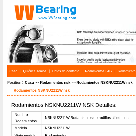
|
|
|
|
Casa
Quiénes somos
Datos de contacto
Rodamientos FAG
Rodamiento
Position：
Casa
>>
Rodamientos nsk
>>
Rodamientos NSKNU2211W nsk
Rodamientos NSKNU2211W nsk
Rodamientos NSKNU2211W NSK Detalles:
Nombre
NSKNU2211W Rodamientos de rodillos cilíndricos
Rodamientos
Modelo
NSKNU2211W
Viejo modelo
Rodamientos