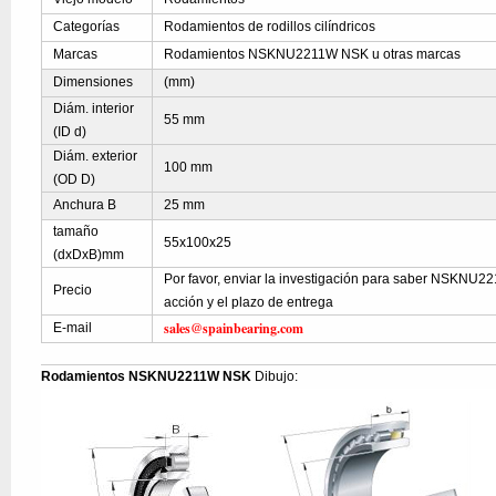
Categorías
Rodamientos de rodillos cilíndricos
Marcas
Rodamientos NSKNU2211W NSK u otras marcas
Dimensiones
(mm)
Diám. interior
55 mm
(ID d)
Diám. exterior
100 mm
(OD D)
Anchura B
25 mm
tamaño
55x100x25
(dxDxB)mm
Por favor, enviar la investigación para saber NSKNU2
Precio
acción y el plazo de entrega
sales@spainbearing.com
E-mail
Rodamientos NSKNU2211W NSK
Dibujo: