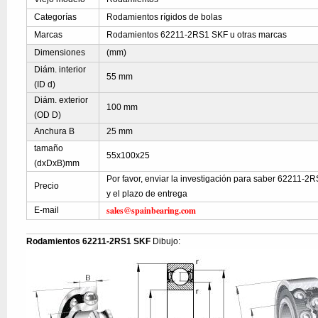
Categorías
Rodamientos rígidos de bolas
Marcas
Rodamientos 62211-2RS1 SKF u otras marcas
Dimensiones
(mm)
Diám. interior
55 mm
(ID d)
Diám. exterior
100 mm
(OD D)
Anchura B
25 mm
tamaño
55x100x25
(dxDxB)mm
Por favor, enviar la investigación para saber 62211-2R
Precio
y el plazo de entrega
sales@spainbearing.com
E-mail
Rodamientos 62211-2RS1 SKF
Dibujo: