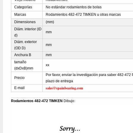
Categorías
No estándar rodamientos de bolas
Marcas
Rodamientos 482-472 TIMKEN u otras marcas
Dimensiones
(mm)
Diám. interior (ID
mm
d)
Diám. exterior
mm
(OD D)
Anchura B
mm
tamaño
xx
(dxDxB)mm
Por favor, enviar la investigación para saber 482-472 P
Precio
plazo de entrega
sales@spainbearing.com
E-mail
Rodamientos 482-472 TIMKEN
Dibujo: