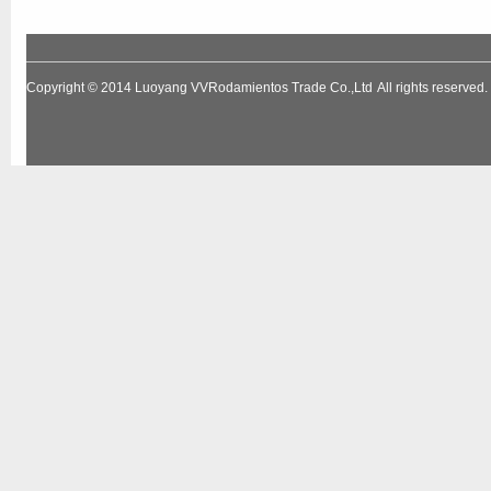
Copyright © 2014
Luoyang VVRodamientos Trade Co.,Ltd
All rights reserv