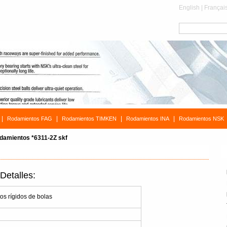
English
|
Françai
|
|
|
|
Rodamientos FAG
Rodamientos TIMKEN
Rodamientos INA
Rodamientos NSK
damientos *6311-2Z skf
etalles:
s rígidos de bolas