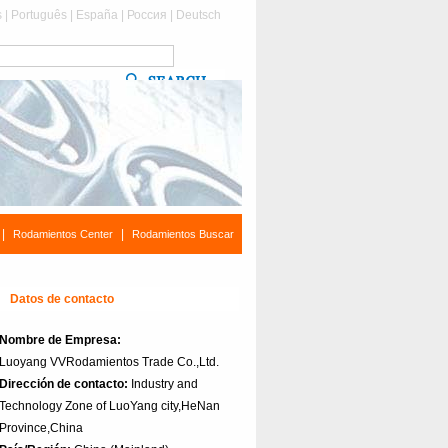
s
|
Português
|
España
|
Россия
|
Deutsch
|
|
Rodamientos Center
Rodamientos Buscar
Datos de contacto
Nombre de Empresa:
Luoyang VVRodamientos Trade Co.,Ltd.
Dirección de contacto:
Industry and
Technology Zone of LuoYang city,HeNan
Province,China