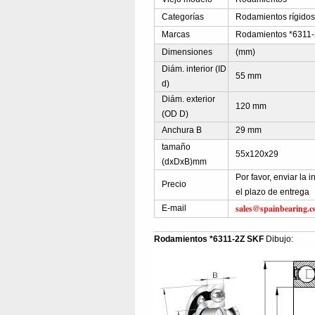
Categorías
Rodamientos rígidos
Marcas
Rodamientos *6311-
Dimensiones
(mm)
Diám. interior (ID
55 mm
d)
Diám. exterior
120 mm
(OD D)
Anchura B
29 mm
tamaño
55x120x29
(dxDxB)mm
Por favor, enviar la 
Precio
el plazo de entrega
sales@spainbearing.
E-mail
Rodamientos *6311-2Z SKF
Dibujo: