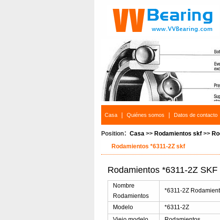
|
|
Casa
Quiénes somos
Datos de contacto
Position：
Casa
>>
Rodamientos skf
>>
Ro
Rodamientos *6311-2Z skf
Rodamientos *6311-2Z SKF D
Nombre
*6311-2Z Rodamiento
Rodamientos
Modelo
*6311-2Z
Viejo modelo
Rodamientos