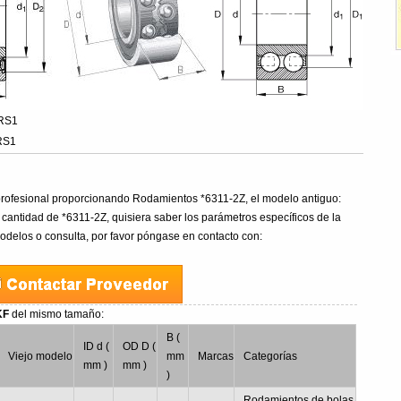
2RS1
RS1
ofesional proporcionando Rodamientos *6311-2Z, el modelo antiguo:
cantidad de *6311-2Z, quisiera saber los parámetros específicos de la
delos o consulta, por favor póngase en contacto con:
SKF
del mismo tamaño:
B (
ID d (
OD D (
Viejo modelo
mm
Marcas
Categorías
mm )
mm )
)
Rodamientos de bolas