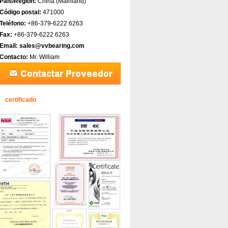
País/Región:
China (Mainland)‎
Código postal:
471000
Teléfono:
+86-379-6222 6263
Fax:
+86-379-6222 6263
Email:
sales@vvbearing.com
Contacto:
Mr. William
certificado